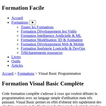
Formation Facile
Accueil
Formations
▼
Toutes les Formations
Formation Développement Jeu Vidéo
Formation Intelligence Artificielle & ML
Formation Modélisation 3D & Animation
Formation Développement Web & Mobile
Formation Ingénierie Logicielle & DevOps
Téléchargements ressources
Livres
Outils
Articles
Accueil
>
Formations
>
Visual Basic Programmation
Formation Visual Basic Complète
Cette formation complète s'adresse à ceux qui veulent débuter la
programmation avec un langage simple d'utilisation mais très
puissant. Visual Basic permet en effet d'obtenir très rapidement des