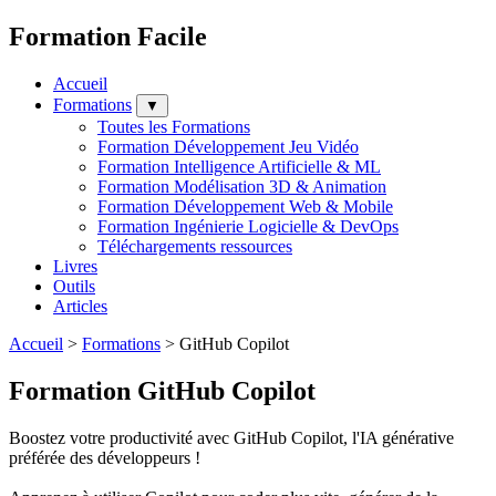
Formation Facile
Accueil
Formations
▼
Toutes les Formations
Formation Développement Jeu Vidéo
Formation Intelligence Artificielle & ML
Formation Modélisation 3D & Animation
Formation Développement Web & Mobile
Formation Ingénierie Logicielle & DevOps
Téléchargements ressources
Livres
Outils
Articles
Accueil
>
Formations
>
GitHub Copilot
Formation GitHub Copilot
Boostez votre productivité avec GitHub Copilot, l'IA générative
préférée des développeurs !