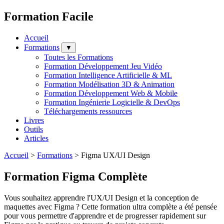
Formation Facile
Accueil
Formations
▼
Toutes les Formations
Formation Développement Jeu Vidéo
Formation Intelligence Artificielle & ML
Formation Modélisation 3D & Animation
Formation Développement Web & Mobile
Formation Ingénierie Logicielle & DevOps
Téléchargements ressources
Livres
Outils
Articles
Accueil
>
Formations
>
Figma UX/UI Design
Formation Figma Complète
Vous souhaitez apprendre l'UX/UI Design et la conception de
maquettes avec Figma ? Cette formation ultra complète a été pensée
pour vous permettre d'apprendre et de progresser rapidement sur