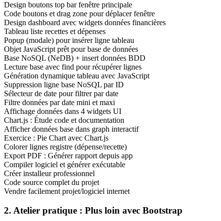
Design boutons top bar fenêtre principale
Code boutons et drag zone pour déplacer fenêtre
Design dashboard avec widgets données financières
Tableau liste recettes et dépenses
Popup (modale) pour insérer ligne tableau
Objet JavaScript prêt pour base de données
Base NoSQL (NeDB) + insert données BDD
Lecture base avec find pour récupérer lignes
Génération dynamique tableau avec JavaScript
Suppression ligne base NoSQL par ID
Sélecteur de date pour filtrer par date
Filtre données par date mini et maxi
Affichage données dans 4 widgets UI
Chart.js : Étude code et documentation
Afficher données base dans graph interactif
Exercice : Pie Chart avec Chart.js
Colorer lignes registre (dépense/recette)
Export PDF : Générer rapport depuis app
Compiler logiciel et générer exécutable
Créer installeur professionnel
Code source complet du projet
Vendre facilement projet/logiciel internet
2. Atelier pratique : Plus loin avec Bootstrap