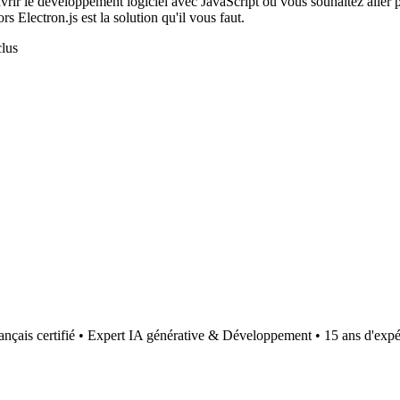
ir le développement logiciel avec JavaScript ou vous souhaitez aller pl
s Electron.js est la solution qu'il vous faut.
lus
ançais certifié • Expert IA générative & Développement • 15 ans d'expé