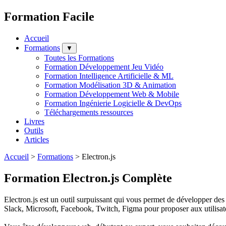
Formation Facile
Accueil
Formations
▼
Toutes les Formations
Formation Développement Jeu Vidéo
Formation Intelligence Artificielle & ML
Formation Modélisation 3D & Animation
Formation Développement Web & Mobile
Formation Ingénierie Logicielle & DevOps
Téléchargements ressources
Livres
Outils
Articles
Accueil
>
Formations
>
Electron.js
Formation Electron.js Complète
Electron.js est un outil surpuissant qui vous permet de développer des 
Slack, Microsoft, Facebook, Twitch, Figma pour proposer aux utilisate