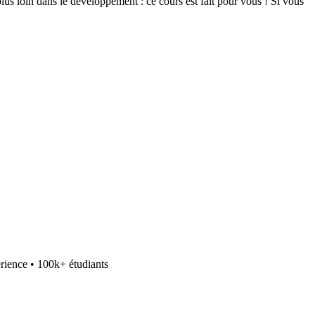
us loin dans le développement : ce cours est fait pour vous ! Si vous
rience • 100k+ étudiants