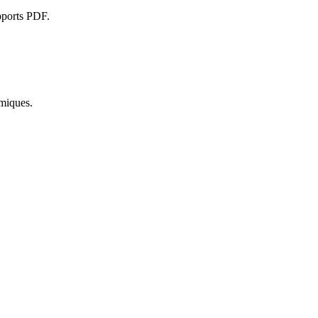
pports PDF.
amiques.